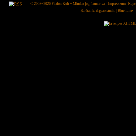
© 2008−2026
Fiction Kult
− Minden jog fenntartva. |
Impresszum
|
Kapc
Barátaink:
drgearsstudio
|
Blue Lime - 