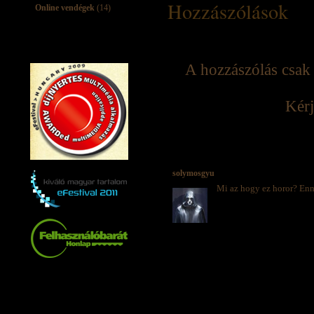
Hozzászólások
Online vendégek
(14)
A hozzászólás csak 
Kérj
solymosgyu
Mi az hogy ez horor? Enne