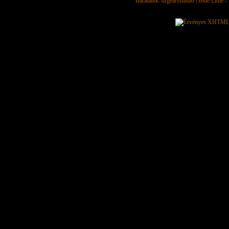
Barátaink:
drgearsstudio
|
Blue Lime - 