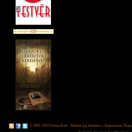
© 2008−2026
Fiction Kult
− Minden jog fenntartva. |
Impresszum
|
Kapc