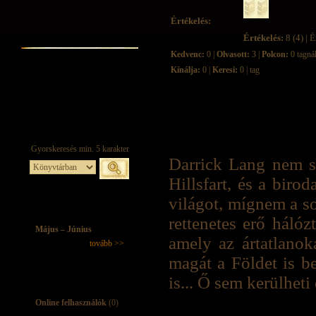
Értékelés:
Értékelés:
8 (4) | É
Kedvenc:
0 |
Olvasott:
3 |
Polcon:
0 tagná
Kínálja:
0 |
Keresi:
0 | tag
Darrick Lang nem sz
Hillsfart, és a biro
világot, mígnem a so
rettenetes erő hálóz
Május – Június
amely az ártatlanok
tovább >>
magát a Földet is b
is... Ő sem kerülheti
Online felhasználók
(0)