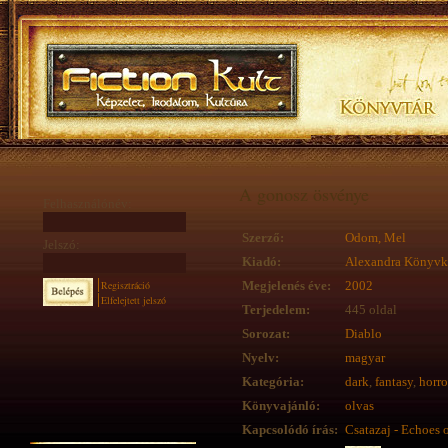
A gonosz ösvénye
Felhasználónév:
Szerző:
Odom, Mel
Jelszó:
Kiadó:
Alexandra Könyvk
Regisztráció
Megjelenés éve:
2002
Elfelejtett jelszó
Terjedelem:
445 oldal
Sorozat:
Diablo
Nyelv:
magyar
Kategória:
dark
,
fantasy
,
horro
Könyvajánló:
olvas
Kapcsolódó írás:
Csatazaj - Echoes 