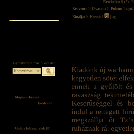
Értékelés:
9 (2) | É
Kedvenc:
0 |
Olvasott:
1 |
Polcon:
1 tagná
Kínálja:
0 |
Keresi:
1
| tag
Kiadónk új warhamme
kegyetlen sötét elfe
ennek a gyűlölt és
ravaszság tekinteté
Május – Június
Keserűséggel és bo
tovább >>
indul a rettegett hí
megszállja őt Tz’
ruháznak rá: egyetlen
Online felhasználók
(0)