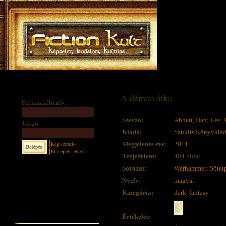
A démon átka
Felhasználónév:
Szerző:
Abnett, Dan
;
Lee, 
Jelszó:
Kiadó:
Szukits Könyvkia
Regisztráció
Megjelenés éve:
2011
Elfelejtett jelszó
Terjedelem:
404 oldal
Sorozat:
Warhammer: Sötét
Nyelv:
magyar
Kategória:
dark
,
fantasy
Értékelés: