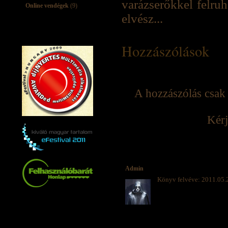
varázserőkkel felru
Online vendégek
(9)
elvész...
Hozzászólások
A hozzászólás csak 
Kérj
Admin
Könyv felvéve: 2011.05.