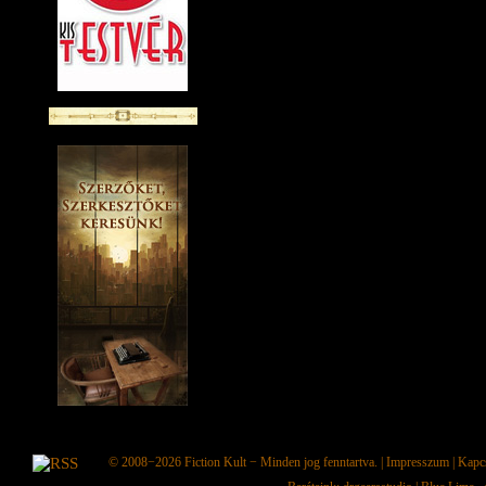
© 2008−2026
Fiction Kult
− Minden jog fenntartva. |
Impresszum
|
Kapc