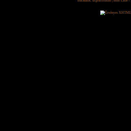
Barátaink:
drgearsstudio
|
Blue Lime - 