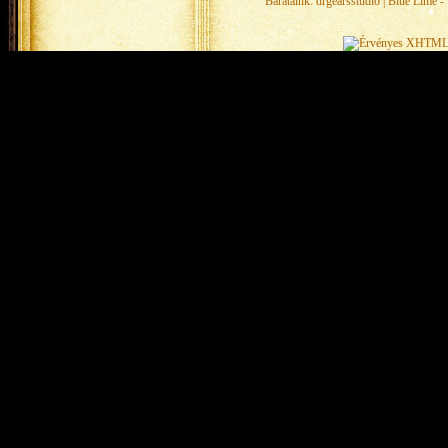
Barátaink:
drgearsstudio
|
Blue Lime - 