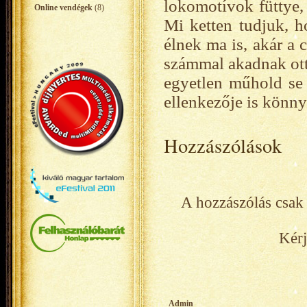
lokomotívok füttye, 
Online vendégek
(8)
Mi ketten tudjuk, h
élnek ma is, akár a
számmal akadnak ott
egyetlen műhold se 
ellenkezője is könn
Hozzászólások
A hozzászólás csak 
Kérj
Admin