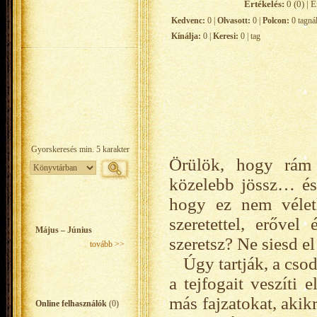
Értékelés:
0 (0) | É
Kedvenc:
0 |
Olvasott:
0 |
Polcon:
0 tagná
Kínálja:
0 |
Keresi:
0 | tag
Örülök, hogy rám t
közelebb jössz… és
hogy ez nem vélet
szeretettel, erőve
Május – Június
szeretsz? Ne siesd e
tovább >>
Úgy tartják, a cso
a tejfogait veszíti
más fajzatokat, akikr
Online felhasználók
(0)