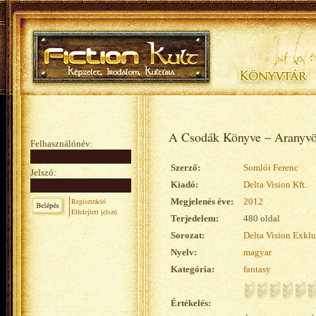
A Csodák Könyve – Aranyvö
Felhasználónév:
Szerző:
Somlói Ferenc
Jelszó:
Kiadó:
Delta Vision Kft.
Regisztráció
Megjelenés éve:
2012
Elfelejtett jelszó
Terjedelem:
480 oldal
Sorozat:
Delta Vision Exklu
Nyelv:
magyar
Kategória:
fantasy
Értékelés: