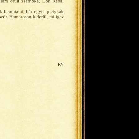
alom őrült zsarnoka, Don Reba,
ák bemutatni, bár egyes pletykák
ször. Hamarosan kiderül, mi igaz
RV