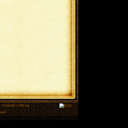
.
| Futásidő: 0.006 mp
eknek