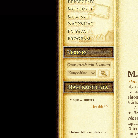
M
e
isten
olyas
az a
elgon
Május – Június
Várh
tovább >>
A 
rejtő
vége
tapa
törté
Online felhasználók
(0)
ember