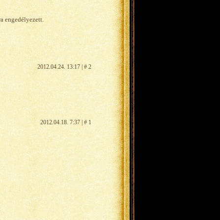
ra engedélyezett.
2012.04.24. 13:17 | # 2
2012.04.18. 7:37 | # 1