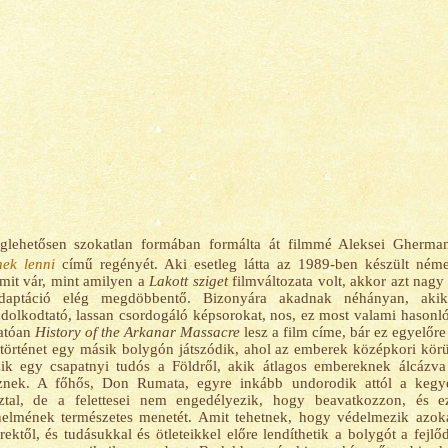
glehetősen szokatlan formában formálta át filmmé Aleksei Gherman
nek lenni
című regényét. Aki esetleg látta az 1989-ben készült néme
mit vár, mint amilyen a
Lakott sziget
filmváltozata volt, akkor azt nagy
daptáció elég megdöbbentő. Bizonyára akadnak néhányan, akik 
dolkodtató, lassan csordogáló képsorokat, nos, ez most valami hason
atóan
History of the Arkanar Massacre
lesz a film címe, bár ez egyelőre
történet egy másik bolygón játszódik, ahol az emberek középkori kör
zik egy csapatnyi tudós a Földről, akik átlagos embereknek álcázva
znek. A főhős, Don Rumata, egyre inkább undorodik attól a kegye
sztal, de a felettesei nem engedélyezik, hogy beavatkozzon, és e
nelmének természetes menetét. Amit tehetnek, hogy védelmezik azok
ektől, és tudásukkal és ötleteikkel előre lendíthetik a bolygót a fejl