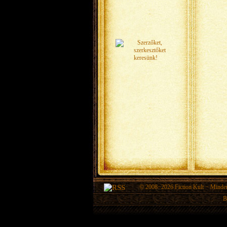
© 2008−2026
Fiction Kult
− Minden 
B