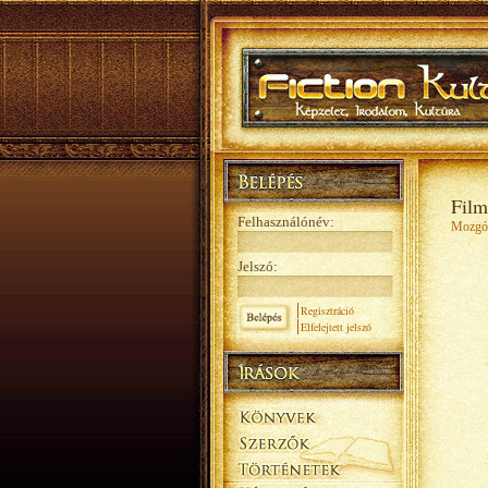
Film
Felhasználónév:
Mozgó
Jelszó:
Regisztráció
Elfelejtett jelszó