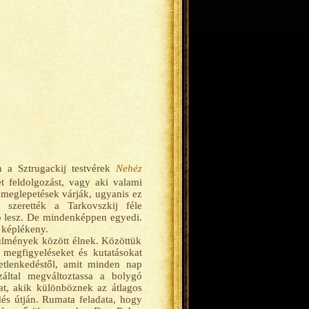
 a Sztrugackij testvérek
Nehéz
t feldolgozást, vagy aki valami
 meglepetések várják, ugyanis ez
szerették a Tarkovszkij féle
ló lesz. De mindenképpen egyedi.
 képlékeny.
ülmények között élnek. Közöttük
 megfigyeléseket és kutatásokat
tlenkedéstől, amit minden nap
záltal megváltoztassa a bolygó
at, akik különböznek az átlagos
ődés útján. Rumata feladata, hogy