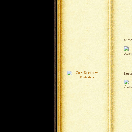
sume
Porte