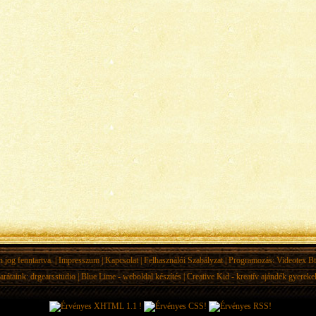
jog fenntartva. |
Impresszum
|
Kapcsolat
|
Felhasználói Szabályzat
| Programozás:
Videotex Bt
arátaink:
drgearsstudio
|
Blue Lime - weboldal készítés
|
Creative Kid - kreatív ajándék gyerek