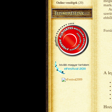
megke
Online vendégek
(20)
mark
Ar
szeri
ebből
Forrá
A le
Hozz