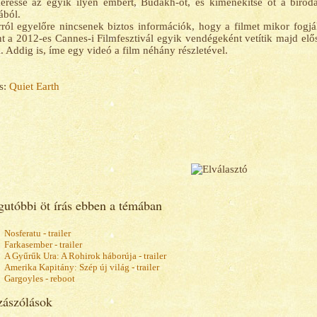
resse az egyik ilyen embert, Budakh-ot, és kimenekítse őt a birod
ából.
ról egyelőre nincsenek biztos információk, hogy a filmet mikor fogj
nt a 2012-es Cannes-i Filmfesztivál egyik vendégeként vetítik majd elő
. Addig is, íme egy videó a film néhány részletével.
s:
Quiet Earth
gutóbbi öt írás ebben a témában
Nosferatu - trailer
Farkasember - trailer
A Gyűrűk Ura: A Rohirok háborúja - trailer
Amerika Kapitány: Szép új világ - trailer
Gargoyles - reboot
ászólások