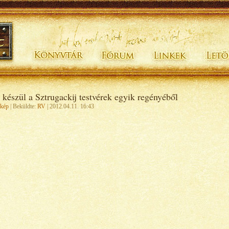
 készül a Sztrugackij testvérek egyik regényéből
kép
| Beküldte:
RV
| 2012.04.11. 16:43