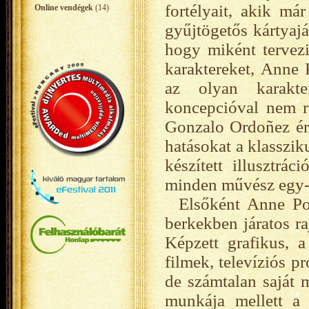
fortélyait, akik má
Online vendégek
(14)
gyűjtögetős kártyajá
hogy miként tervez
karaktereket, Anne 
az olyan karakter
koncepcióval nem r
Gonzalo Ordoñez ért
hatásokat a klasszik
készített illusztrá
minden művész egy-
Elsőként Anne Pog
berkekben járatos r
Képzett grafikus, 
filmek, televíziós p
de számtalan saját 
munkája mellett a 