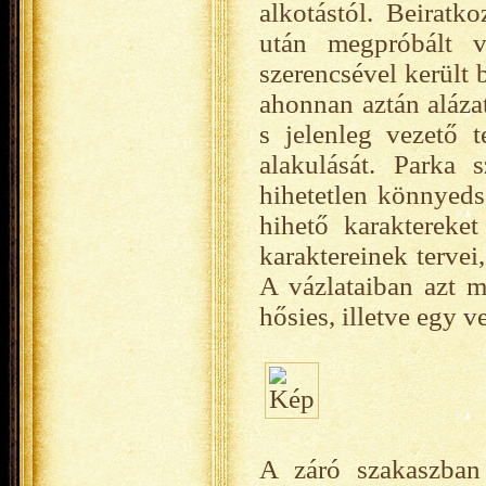
alkotástól. Beiratk
után megpróbált v
szerencsével került 
ahonnan aztán aláza
s jelenleg vezető t
alakulását. Parka 
hihetetlen könnyeds
hihető karaktereke
karaktereinek tervei
A vázlataiban azt m
hősies, illetve egy v
A záró szakaszban