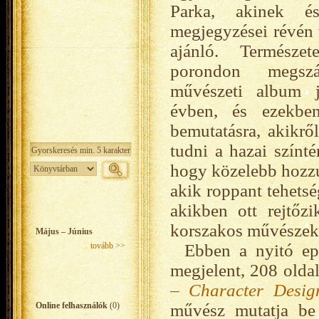
Parka, akinek és
megjegyzései révén 
ajánló. Természe
porondon megszám
művészeti album 
évben, és ezekbe
bemutatásra, akikr
tudni a hazai színté
hogy közelebb hozzu
akik roppant tehetsé
akikben ott rejtőz
korszakos művészek
Május – Június
tovább >>
Ebben a nyitó ep
megjelent, 208 olda
– Character Desig
Online felhasználók
(0)
művész mutatja be 