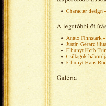
Character design 
A legutóbbi öt ír
Anato Finnstark - 
Justin Gerard illus
Elhunyt Herb Tri
Csillagok háborúja
Elhunyt Hans Rued
Galéria