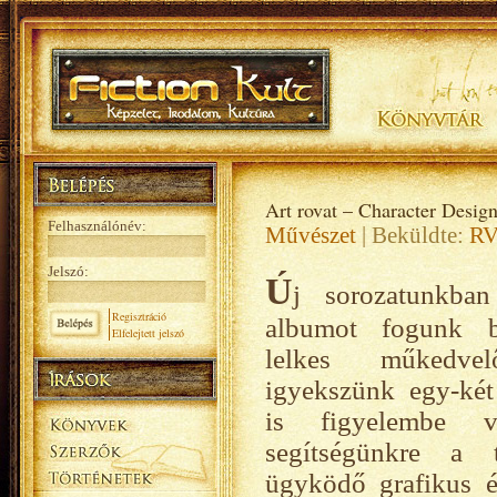
Art rovat – Character Desig
Felhasználónév:
Művészet
| Beküldte:
R
Jelszó:
Ú
j sorozatunkba
Regisztráció
albumot fogunk b
Elfelejtett jelszó
lelkes műkedve
igyekszünk egy-ké
is figyelembe v
segítségünkre a 
ügyködő grafikus é