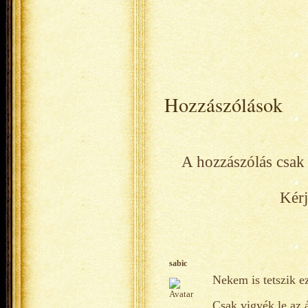
Hozzászólások
A hozzászólás csak 
Kérj
sabic
Nekem is tetszik e
Csak vigyék le az á