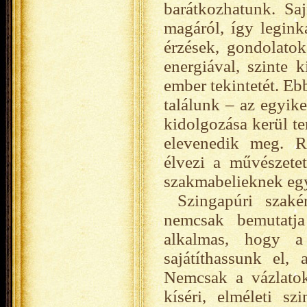
barátkozhatunk. Sa
magáról, így legink
érzések, gondolatok
energiával, szinte 
ember tekintetét. Eb
találunk – az egyik
kidolgozása kerül te
elevenedik meg. Ré
élvezi a művészete
szakmabelieknek egy
Szingapúri szaké
nemcsak bemutatj
alkalmas, hogy a 
sajátíthassunk el,
Nemcsak a vázlatoka
kíséri, elméleti s