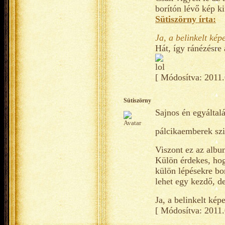
borítón lévő kép ki
Sütiszörny írta:
Ja, a belinkelt kép
Hát, így ránézésre
[ Módosítva: 2011.
Sütiszörny
Sajnos én egyáltal
pálcikaemberek szi
Viszont ez az album
Külön érdekes, hog
külön lépésekre bon
lehet egy kezdő, de
Ja, a belinkelt kép
[ Módosítva: 2011.