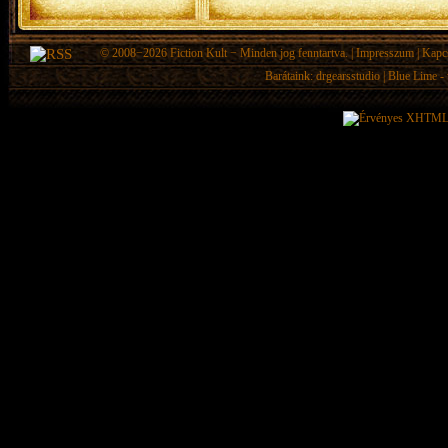
© 2008−2026
Fiction Kult
− Minden jog fenntartva. |
Impresszum
|
Kapc
Barátaink:
drgearsstudio
|
Blue Lime - 