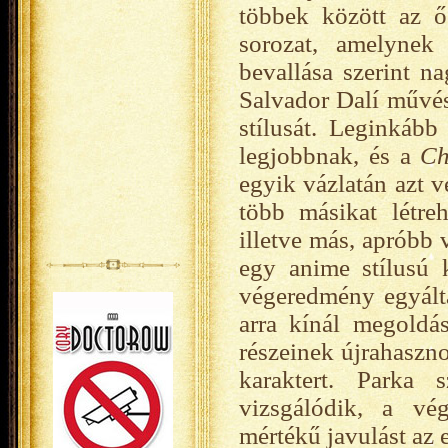
többek között az 
sorozat, amelyne
bevallása szerint n
Salvador Dalí művés
stílusát. Leginkább
legjobbnak, és a
Ch
egyik vázlatán azt v
több másikat létreh
illetve más, apróbb
egy anime stílusú 
végeredmény egyált
arra kínál megoldás
részeinek újrahaszn
karaktert. Parka 
vizsgálódik, a vé
mértékű javulást az 