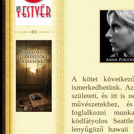
A kötet következő
ismerkedhetünk. Az
született, és itt is
művészetekhez, és
foglalkozni munka
ködfátyolos Seatt
lenyűgöző hawaii 