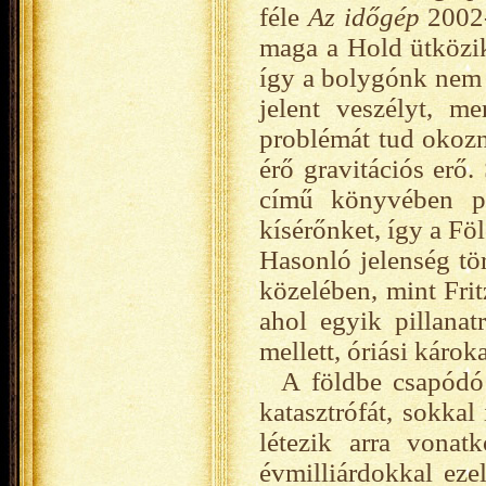
féle
Az időgép
2002-
maga a Hold ütközik
így a bolygónk nem 
jelent veszélyt, m
problémát tud okozn
érő gravitációs erő
című könyvében pé
kísérőnket, így a Fö
Hasonló jelenség tör
közelében, mint Fri
ahol egyik pillana
mellett, óriási károk
A földbe csapódó
katasztrófát, sokkal
létezik arra vonat
évmilliárdokkal eze