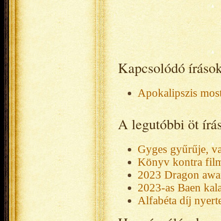
Kapcsolódó íráso
Apokalipszis most
A legutóbbi öt ír
Gyges gyűrűje, v
Könyv kontra fil
2023 Dragon awar
2023-as Baen kala
Alfabéta díj nyert