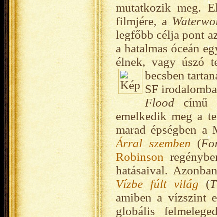
mutatkozik meg. E
filmjére, a
Waterwo
legfőbb célja pont a
a hatalmas óceán egy
élnek, vagy úszó 
becsben tarta
SF irodalomban
Flood
című 
emelkedik meg a te
marad épségben a M
Árral szemben
(
Fo
Robinson
regényben
hatásaival. Azonban
Vízbe fúlt világ
(
T
amiben a vízszint 
globális felmeleg