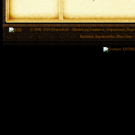
© 2008−2026
Fiction Kult
− Minden jog fenntartva. |
Impresszum
|
Kapc
Barátaink:
drgearsstudio
|
Blue Lime - 