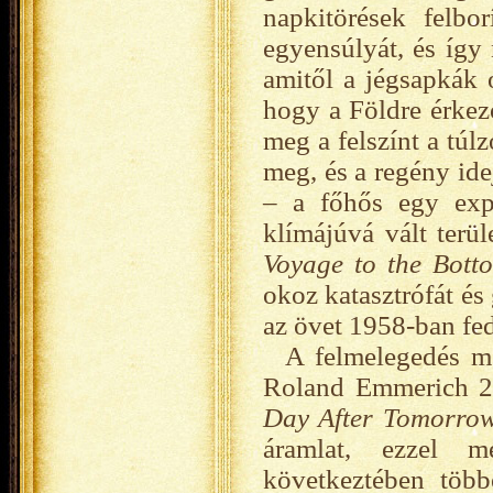
napkitörések felbo
egyensúlyát, és így
amitől a jégsapkák 
hogy a Földre érkező
meg a felszínt a túl
meg, és a regény id
– a főhős egy expe
klímájúvá vált terü
Voyage to the Bott
okoz katasztrófát és
az övet 1958-ban fe
A felmelegedés me
Roland Emmerich 20
Day After Tomorro
áramlat, ezzel 
következtében több