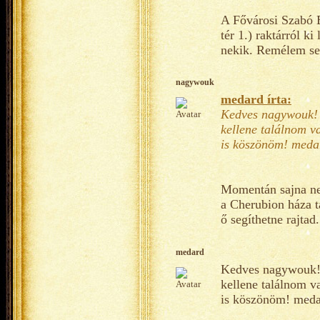
A Fővárosi Szabó 
tér 1.) raktárról 
nekik. Remélem se
nagywouk
medard írta:
Kedves nagywouk! 
kellene találnom v
is köszönöm! meda
Momentán sajna ne
a Cherubion háza t
ő segíthetne rajtad.
medard
Kedves nagywouk!
kellene találnom v
is köszönöm! med