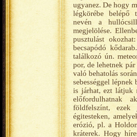
ugyanez. De hogy mi 
légkörébe belépő t
nevén a hullócsil
megjelölése. Ellenb
pusztulást okozhat
becsapódó kődarab.
találkozó ún. mete
por, de lehetnek pár
való behatolás sorá
sebességgel lépnek b
is járhat, ezt látju
előfordulhatnak 
földfelszínt, eze
égitesteken, amelye
erózió, pl. a Holdo
kráterek. Hogy híre