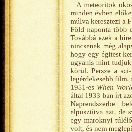
A meteoritok okoz
minden évben előker
múlva keresztezi a F
Föld naponta több 
Továbbá ezek a híre
nincsenek még alapve
hogy egy égitest ker
ugyanis mint tudjuk
körül. Persze a sci
legérdekesebb film, 
1951-es
When World
által 1933-ban írt a
Naprendszerbe be
elpusztítva azt, de 
egy maroknyi túlélő
volt, és nem meglep