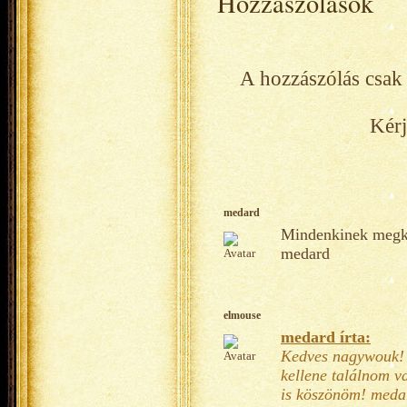
Hozzászólások
A hozzászólás csak 
Kérj
medard
Mindenkinek megkös
medard
elmouse
medard írta:
Kedves nagywouk! 
kellene találnom v
is köszönöm! meda