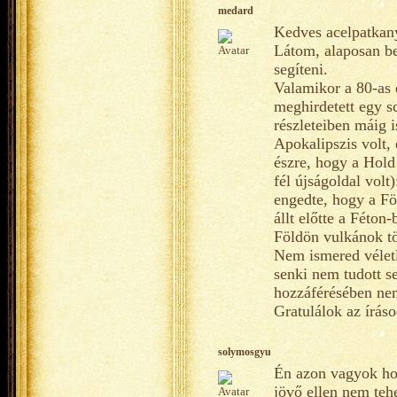
medard
Kedves acelpatkan
Látom, alaposan be
segíteni.
Valamikor a 80-as é
meghirdetett egy sc
részleteiben máig 
Apokalipszis volt,
észre, hogy a Hold 
fél újságoldal vol
engedte, hogy a Fö
állt előtte a Féton
Földön vulkánok tö
Nem ismered vélet
senki nem tudott se
hozzáférésében nem
Gratulálok az írás
solymosgyu
Én azon vagyok ho
jövő ellen nem teh