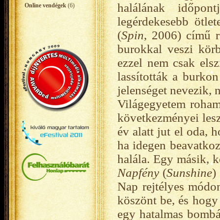
halálának időpo
Online vendégek
(6)
legérdekesebb ötle
(
Spin
, 2006) című 
burokkal veszi körb
ezzel nem csak elszi
lassították a burko
jelenséget nevezik, 
Világegyetem roham
következményei les
év alatt jut el oda,
ha idegen beavatkozá
halála. Egy másik, k
Napfény
(
Sunshine
)
Nap rejtélyes módon
köszönt be, és hogy
egy hatalmas bombáva