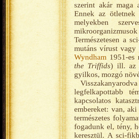
szerint akár maga a
Ennek az ötletnek 
melyekben szerv
mikroorganizmusok v
Természetesen a sci-
mutáns vírust vagy 
Wyndham
1951-es 
the Triffids
) ill. a
gyilkos, mozgó növé
Visszakanyarodva
legfelkapottabb té
kapcsolatos katasz
embereket: van, aki 
természetes folyama
fogadunk el, tény, 
keresztül. A sci-fi