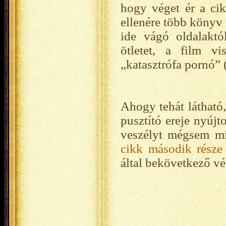
hogy véget ér a cik
ellenére több könyv 
ide vágó oldalakt
ötletet, a film v
„katasztrófa pornó”
Ahogy tehát látható
pusztító ereje nyújt
veszélyt mégsem mi
cikk második része
által bekövetkező v