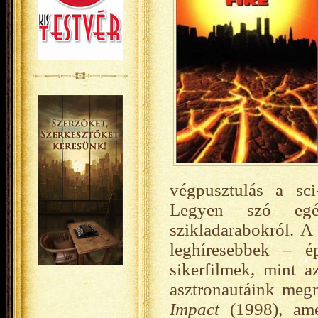
végpusztulás a sci
Legyen szó egé
szikladarabokról. A 
leghíresebbek – é
sikerfilmek, mint 
asztronautáink megm
Impact
(1998), ame