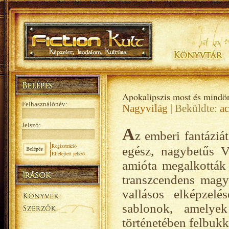
Apokalipszis most és mindör
Felhasználónév:
Nagyvilág
| Beküldte:
a
Jelszó:
A
z emberi fantáziá
Regisztráció
egész, nagybetűs V
Elfelejtett jelszó
amióta megalkották 
transzcendens magy
vallásos elképzel
sablonok, amelye
történetében felbukk