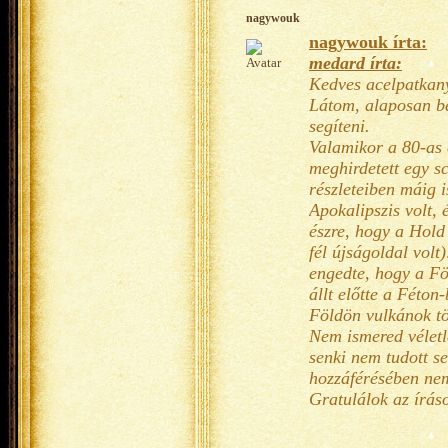
nagywouk
nagywouk írta:
medard írta:
Kedves acelpatkan
Látom, alaposan be
segíteni.
Valamikor a 80-as é
meghirdetett egy sc
részleteiben máig 
Apokalipszis volt,
észre, hogy a Hold 
fél újságoldal vol
engedte, hogy a Fö
állt előtte a Féton
Földön vulkánok tör
Nem ismered véletl
senki nem tudott se
hozzáférésében nem
Gratulálok az írá