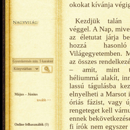
okokat kívánja végig
Kezdjük talán 
véggel. A Nap, mivel
az életutat járja b
hozzá hasonl
Világegyetemben. M
az összes rendelkezé
– amit, mint tu
héliummá alakít, in
lassú tágulásba ke
elnyelheti a Marsot 
Május – Június
tovább >>
óriás fázist, vagy 
rengeteget kell várn
ennek bekövetkezése.
Online felhasználók
(0)
fi írók nem egyszer 