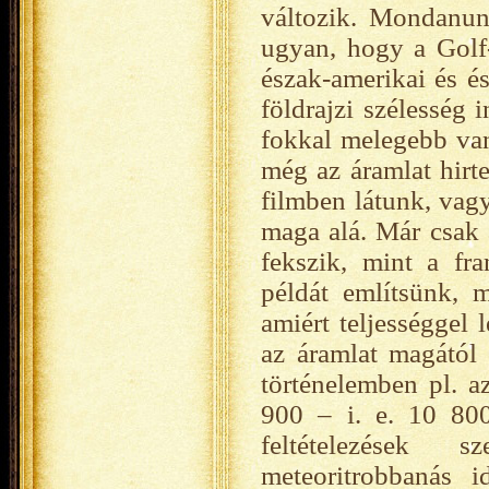
változik. Mondanun
ugyan, hogy a Golf-
észak-amerikai és é
földrajzi szélesség
fokkal melegebb van
még az áramlat hirt
filmben látunk, vag
maga alá. Már csak 
fekszik, mint a fr
példát említsünk, 
amiért teljességgel 
az áramlat magától 
történelemben pl. a
900 – i. e. 10 800
feltételezések 
meteoritrobbanás i