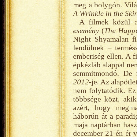
meg a bolygón. Vilá
A Wrinkle in the Ski
A filmek közül a 
esemény
(
The Happ
Night Shyamalan fi
lendülnek – termés
emberiség ellen. A f
épkézláb alappal ne
semmitmondó. De 
2012
-je. Az alapötl
nem folytatódik. Ez 
többsége közt, akik
azért, hogy megma
háborún át a paradi
maja naptárban hasz
december 21-én ér v