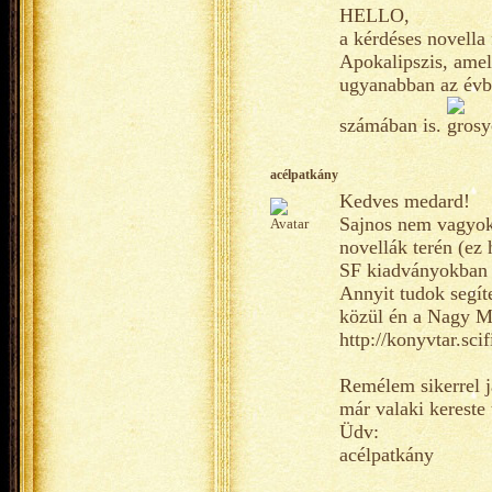
HELLO,
a kérdéses novella
Apokalipszis, amel
ugyanabban az évbe
számában is.
acélpatkány
Kedves medard!
Sajnos nem vagyok 
novellák terén (ez
SF kiadványokban m
Annyit tudok segíte
közül én a Nagy Ma
http://konyvtar.sci
Remélem sikerrel j
már valaki kereste
Üdv:
acélpatkány