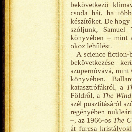
bekövetkező klímav
csoda hát, ha több
készítőket. De hogy 
szóljunk, Samue
könyvében – mint
okoz lehűlést.
A science fiction-
bekövetkezése ker
szupernóvává, mint 
könyvében. Ballar
katasztrófákról, a
T
Földről, a
The Wind
szél pusztításáról s
regényében nukleári
–, az 1966-os
The C
át furcsa kristályo