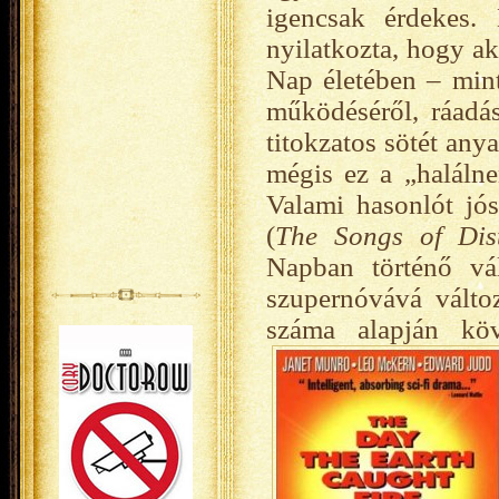
igencsak érdekes.
nyilatkozta, hogy a
Nap életében – min
működéséről, ráadás
titokzatos sötét any
mégis ez a „haláln
Valami hasonlót j
(
The Songs of Dis
Napban történő vá
szupernóvává válto
száma alapján köv