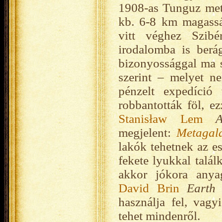
1908-as Tunguz mete
kb. 6-8 km magassá
vitt véghez Szibé
irodalomba is berág
bizonyossággal ma 
szerint – melyet ne
pénzelt expedíció 
robbantották föl, e
Stanisław Lem
A
megjelent:
Metagala
lakók tehetnek az e
fekete lyukkal talál
akkor jókora anya
David Brin
Earth
(
használja fel, vag
tehet mindenről.